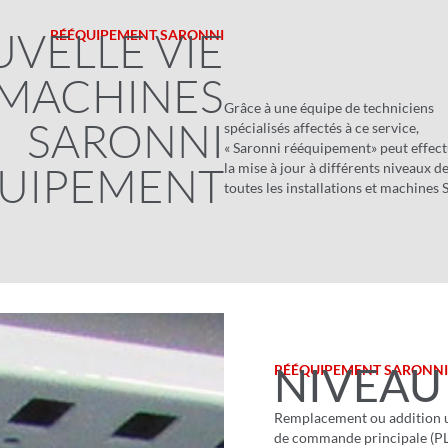
VELLE VIE
RÉÉQUIPEMENT SARONNI
 MACHINES
Grâce à une équipe de techniciens
SARONNI
spécialisés affectés à ce service,
« Saronni rééquipement» peut effec
UIPEMENT
la mise à jour à différents niveaux d
toutes les installations et machines 
NIVEAU
RÉÉQUIPEMENT SARONNI
Remplacement ou addition 
de commande principale (PL