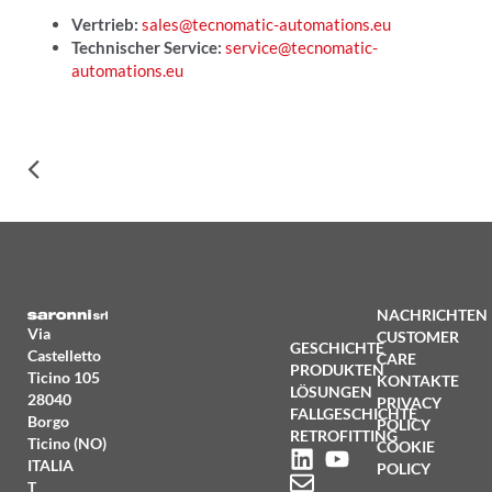
Vertrieb:
sales@tecnomatic-automations.eu
Technischer Service:
service@tecnomatic-
automations.eu
NACHRICHTEN
Via
CUSTOMER
GESCHICHTE
Castelletto
CARE
PRODUKTEN
Ticino 105
KONTAKTE
LÖSUNGEN
28040
PRIVACY
FALLGESCHICHTE
Borgo
POLICY
RETROFITTING
Ticino (NO)
COOKIE
ITALIA
POLICY
T