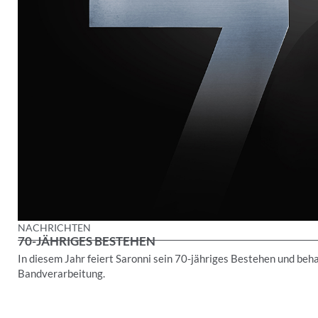
NACHRICHTEN
70-JÄHRIGES BESTEHEN
In diesem Jahr feiert Saronni sein 70-jähriges Bestehen und beh
Bandverarbeitung.